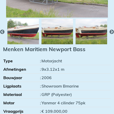
Menken Maritiem Newport Bass
Type
:
Motorjacht
Afmetingen
:
9x3.12x1 m
Bouwjaar
:
2006
Ligplaats
:
Showroom Bmarine
Materiaal
:
GRP (Polyester)
Motor
:
Yanmar 4 cilinder 75pk
Vraagprijs
:
€ 109.000,00